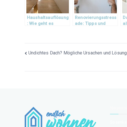
Haushaltsauflösung
Renovierungsstress
D
: Wie geht es
ade: Tipps und
a
richtig?
Tricks
Beitragsnavigation
Undichtes Dach? Mögliche Ursachen und Lösun
Neueste
So senke