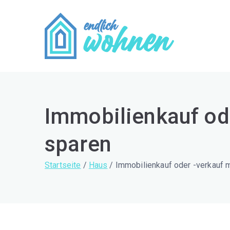
Zum
Inhalt
springen
Endli
Zuhause wohlf
Immobilienkauf ode
sparen
Startseite
Haus
Immobilienkauf oder -verkauf m