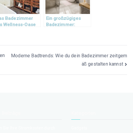
as Badezimmer
Ein großzügiges
ls Wellness-Oase
Badezimmer:
Moderne Ideen
gen
Moderne Badtrends: Wie du dein Badezimmer zeitgem
äß gestalten kannst
 Beiträge
Kategorien
n Sie Ihre Stromkosten durch
Gadgets