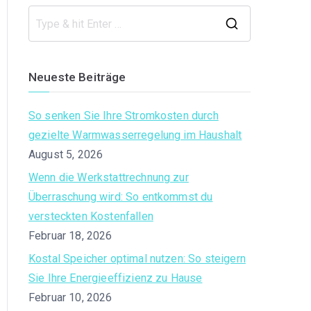
S
e
a
Neueste Beiträge
r
c
So senken Sie Ihre Stromkosten durch
h
gezielte Warmwasserregelung im Haushalt
f
August 5, 2026
o
Wenn die Werkstattrechnung zur
r
Überraschung wird: So entkommst du
:
versteckten Kostenfallen
Februar 18, 2026
Kostal Speicher optimal nutzen: So steigern
Sie Ihre Energieeffizienz zu Hause
Februar 10, 2026