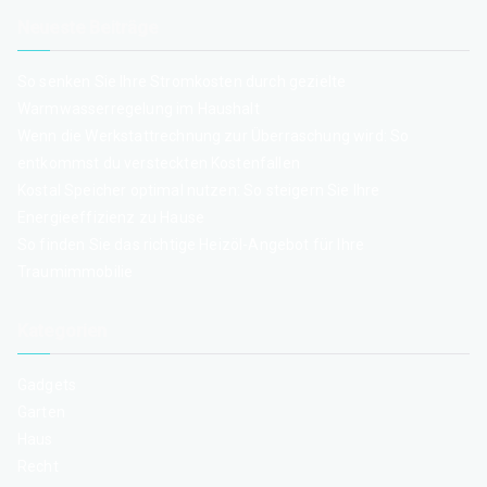
Neueste Beiträge
So senken Sie Ihre Stromkosten durch gezielte
Warmwasserregelung im Haushalt
Wenn die Werkstattrechnung zur Überraschung wird: So
entkommst du versteckten Kostenfallen
Kostal Speicher optimal nutzen: So steigern Sie Ihre
Energieeffizienz zu Hause
So finden Sie das richtige Heizöl-Angebot für Ihre
Traumimmobilie
Kategorien
Gadgets
Garten
Haus
Recht