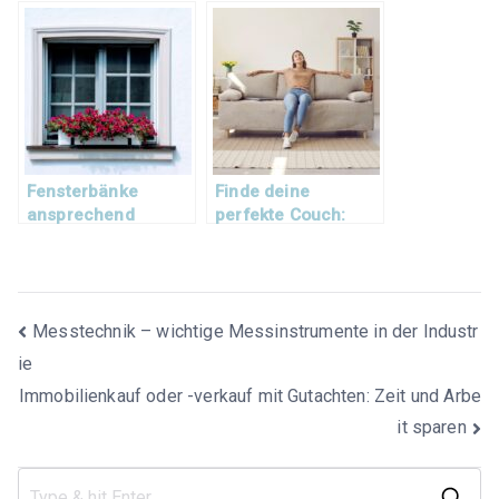
diese Möglichkeiten
Verbraucher
haben Sie
Fensterbänke
Finde deine
ansprechend
perfekte Couch:
dekorieren
Welcher Couch-Typ
bist du?
Beitragsnavigation
Messtechnik – wichtige Messinstrumente in der Industr
ie
Immobilienkauf oder -verkauf mit Gutachten: Zeit und Arbe
it sparen