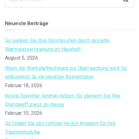
S
e
a
Neueste Beiträge
r
c
So senken Sie Ihre Stromkosten durch gezielte
h
Warmwasserregelung im Haushalt
f
August 5, 2026
o
Wenn die Werkstattrechnung zur Überraschung wird: So
r
entkommst du versteckten Kostenfallen
:
Februar 18, 2026
Kostal Speicher optimal nutzen: So steigern Sie Ihre
Energieeffizienz zu Hause
Februar 10, 2026
So finden Sie das richtige Heizöl-Angebot für Ihre
Traumimmobilie