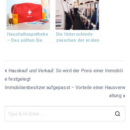
Haushaltsapotheke
Die Unterschiede
– Das sollten Sie
zwischen der ersten
immer griffbereit
Klasse, Business
haben!
Class und Economy
im Flugzeug
Beitragsnavigation
Hauskauf und Verkauf: So wird der Preis einer Immobili
e festgelegt
Immobilienbesitzer aufgepasst – Vorteile einer Hausverw
altung
S
e