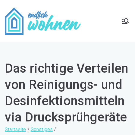
Zum
Inhalt
springen
Endlich
Zuhause wohlfühlen
Wohnen
Das richtige Verteilen
von Reinigungs- und
Desinfektionsmitteln
via Drucksprühgeräte
Startseite
Sonstiges