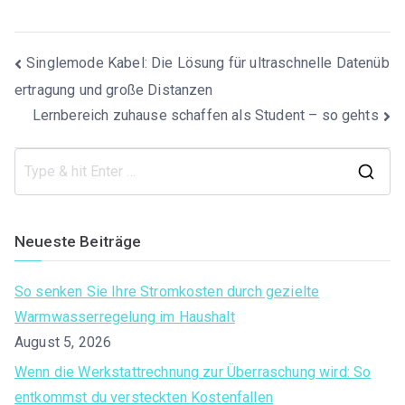
Logistik
Beitragsnavigation
Singlemode Kabel: Die Lösung für ultraschnelle Datenüb
ertragung und große Distanzen
Lernbereich zuhause schaffen als Student – so gehts
S
e
a
Neueste Beiträge
r
c
So senken Sie Ihre Stromkosten durch gezielte
h
Warmwasserregelung im Haushalt
f
August 5, 2026
o
Wenn die Werkstattrechnung zur Überraschung wird: So
r
entkommst du versteckten Kostenfallen