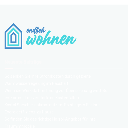
Neueste Beiträge
So senken Sie Ihre Stromkosten durch gezielte
Warmwasserregelung im Haushalt
Wenn die Werkstattrechnung zur Überraschung wird: So
entkommst du versteckten Kostenfallen
Kostal Speicher optimal nutzen: So steigern Sie Ihre
Energieeffizienz zu Hause
So finden Sie das richtige Heizöl-Angebot für Ihre
Traumimmobilie