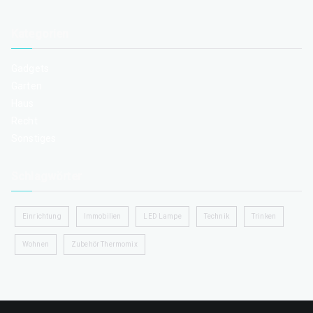
Kategorien
Gadgets
Garten
Haus
Recht
Sonstiges
Schlagwörter
Einrichtung
Immobilien
LED Lampe
Technik
Trinken
Wohnen
Zubehör Thermomix