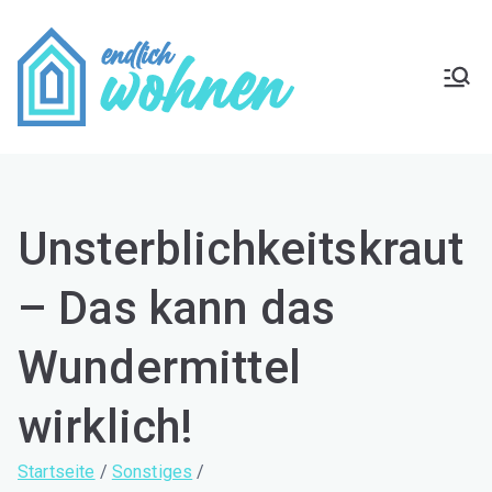
Zum
Inhalt
springen
Endlich
Zuhause wohlfühlen
Wohnen
Unsterblichkeitskraut
– Das kann das
Wundermittel
wirklich!
Startseite
Sonstiges