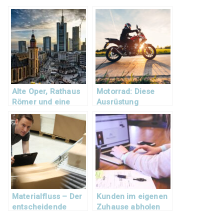
Alte Oper, Rathaus
Motorrad: Diese
Römer und eine
Ausrüstung
beeindruckende
brauchen Sie
Skyline: Entdecken
Sie Frankfurt
Materialfluss – Der
Kunden im eigenen
entscheidende
Zuhause abholen
Faktor in der