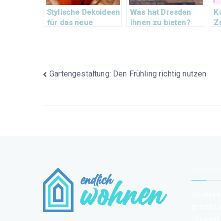
Stylische Dekoideen
Was hat Dresden
K
für das neue
Ihnen zu bieten?
Z
Zuhause
Beitragsnavigation
Gartengestaltung: Den Frühling richtig nutzen
Neueste
So senke
gezielte
Haushalt