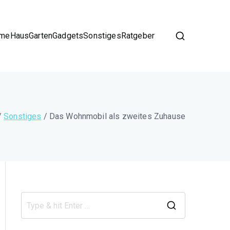
me
Haus
Garten
Gadgets
Sonstiges
Ratgeber
Sonstiges
Das Wohnmobil als zweites Zuhause
S
e