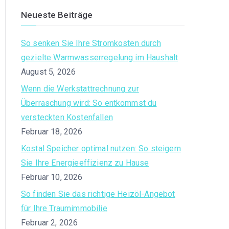
a
Neueste Beiträge
r
c
So senken Sie Ihre Stromkosten durch
h
gezielte Warmwasserregelung im Haushalt
f
August 5, 2026
o
Wenn die Werkstattrechnung zur
r
Überraschung wird: So entkommst du
:
versteckten Kostenfallen
Februar 18, 2026
Kostal Speicher optimal nutzen: So steigern
Sie Ihre Energieeffizienz zu Hause
Februar 10, 2026
So finden Sie das richtige Heizöl-Angebot
für Ihre Traumimmobilie
Februar 2, 2026