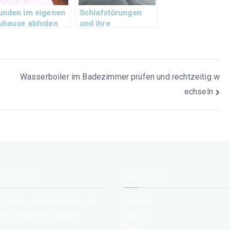
unden im eigenen
Schlafstörungen
uhause abholen
und ihre
Behandlung:
Erholsame Nächte
Wasserboiler im Badezimmer prüfen und rechtzeitig w
echseln
 Beiträge
Kategorien
n Sie Ihre Stromkosten durch
Gadgets
 Warmwasserregelung im
Garten
Haus